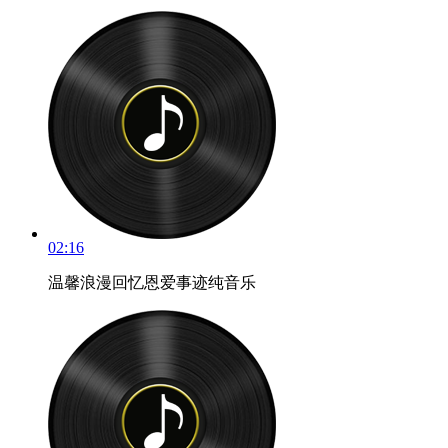
02:16
温馨浪漫回忆恩爱事迹纯音乐