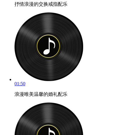
抒情浪漫的交换戒指配乐
01:50
浪漫唯美温馨的婚礼配乐