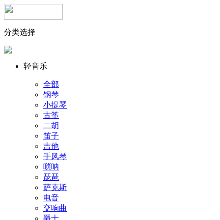
分类选择
轻音乐
全部
钢琴
小提琴
古筝
二胡
笛子
吉他
手风琴
唢呐
琵琶
萨克斯
电音
交响曲
爵士