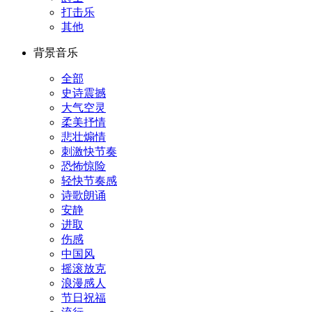
打击乐
其他
背景音乐
全部
史诗震撼
大气空灵
柔美抒情
悲壮煽情
刺激快节奏
恐怖惊险
轻快节奏感
诗歌朗诵
安静
进取
伤感
中国风
摇滚放克
浪漫感人
节日祝福