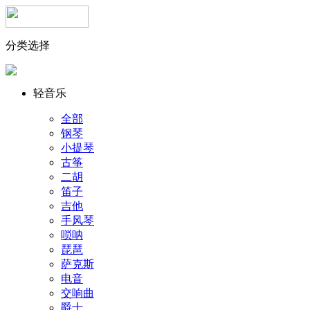
分类选择
轻音乐
全部
钢琴
小提琴
古筝
二胡
笛子
吉他
手风琴
唢呐
琵琶
萨克斯
电音
交响曲
爵士