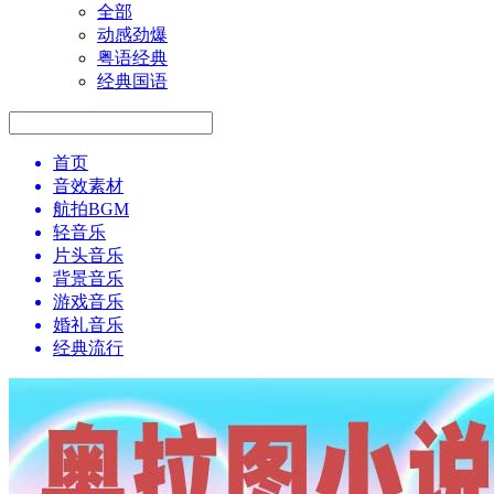
全部
动感劲爆
粤语经典
经典国语
首页
音效素材
航拍BGM
轻音乐
片头音乐
背景音乐
游戏音乐
婚礼音乐
经典流行