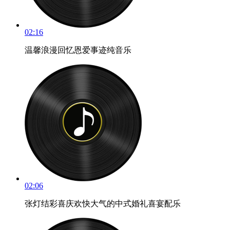
02:16
温馨浪漫回忆恩爱事迹纯音乐
02:06
张灯结彩喜庆欢快大气的中式婚礼喜宴配乐