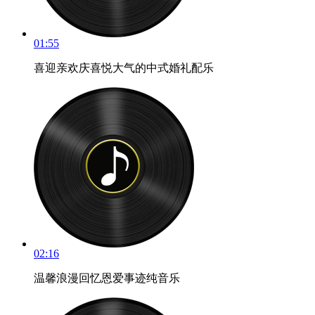
01:55
喜迎亲欢庆喜悦大气的中式婚礼配乐
02:16
温馨浪漫回忆恩爱事迹纯音乐