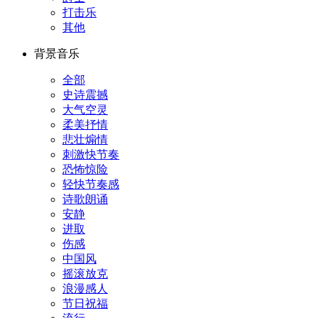
打击乐
其他
背景音乐
全部
史诗震撼
大气空灵
柔美抒情
悲壮煽情
刺激快节奏
恐怖惊险
轻快节奏感
诗歌朗诵
安静
进取
伤感
中国风
摇滚放克
浪漫感人
节日祝福