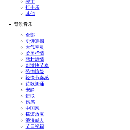
爵士
打击乐
其他
背景音乐
全部
史诗震撼
大气空灵
柔美抒情
悲壮煽情
刺激快节奏
恐怖惊险
轻快节奏感
诗歌朗诵
安静
进取
伤感
中国风
摇滚放克
浪漫感人
节日祝福