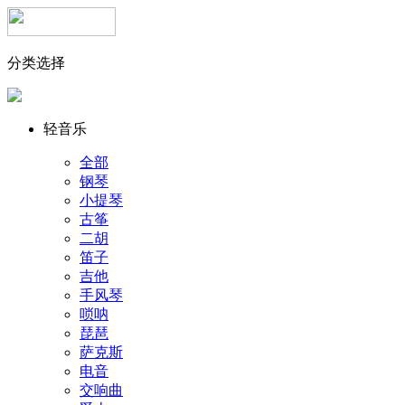
分类选择
轻音乐
全部
钢琴
小提琴
古筝
二胡
笛子
吉他
手风琴
唢呐
琵琶
萨克斯
电音
交响曲