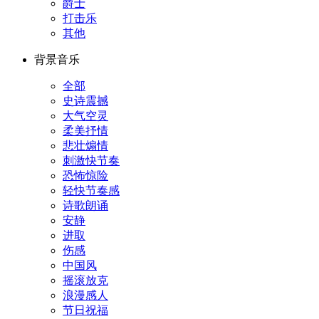
爵士
打击乐
其他
背景音乐
全部
史诗震撼
大气空灵
柔美抒情
悲壮煽情
刺激快节奏
恐怖惊险
轻快节奏感
诗歌朗诵
安静
进取
伤感
中国风
摇滚放克
浪漫感人
节日祝福