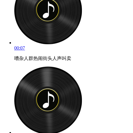
00:07
嘈杂人群热闹街头人声叫卖