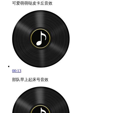
可爱萌萌哒皮卡丘音效
00:13
部队早上起床号音效