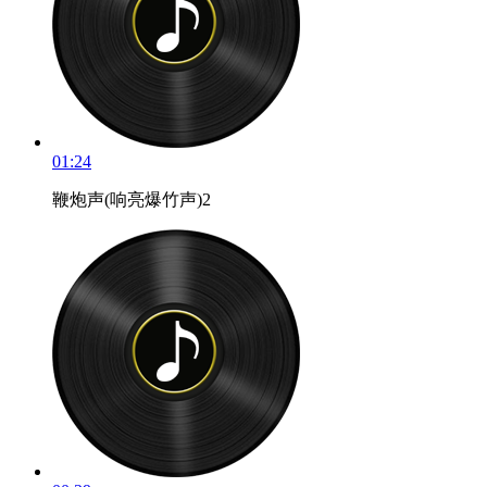
01:24
鞭炮声(响亮爆竹声)2