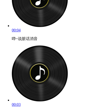
00:04
哔~说脏话消音
00:03