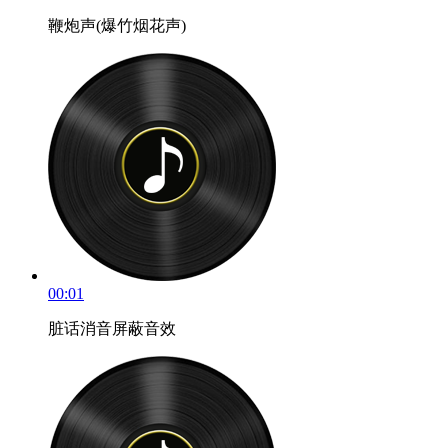
鞭炮声(爆竹烟花声)
00:01
脏话消音屏蔽音效