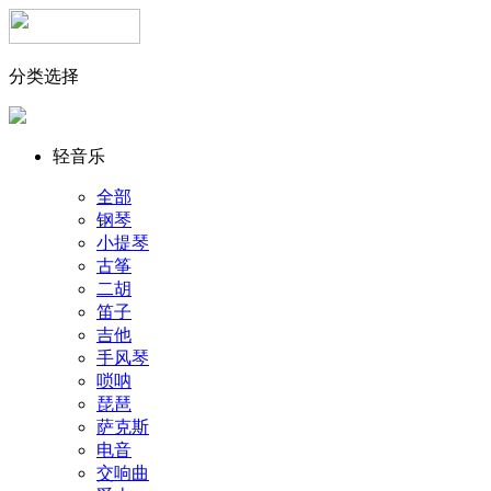
分类选择
轻音乐
全部
钢琴
小提琴
古筝
二胡
笛子
吉他
手风琴
唢呐
琵琶
萨克斯
电音
交响曲