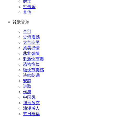
爵士
打击乐
其他
背景音乐
全部
史诗震撼
大气空灵
柔美抒情
悲壮煽情
刺激快节奏
恐怖惊险
轻快节奏感
诗歌朗诵
安静
进取
伤感
中国风
摇滚放克
浪漫感人
节日祝福