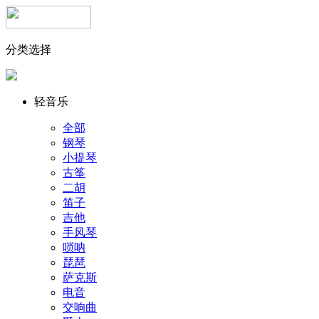
分类选择
轻音乐
全部
钢琴
小提琴
古筝
二胡
笛子
吉他
手风琴
唢呐
琵琶
萨克斯
电音
交响曲